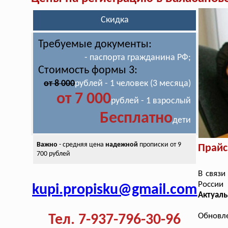
Скидка
Требуемые документы:
- паспорта гражданина РФ;
Стоимость формы 3:
от 8 000
рублей - 1 человек (3 месяца)
от 7 000
рублей - 1 взрослый
Бесплатно
дети
Важно
- средняя цена
надежной
прописки от 9
Прайс
700 рублей
В связи
России
kupi.propisku@gmail.com
Актуаль
Обновле
Тел. 7-937-796-30-96