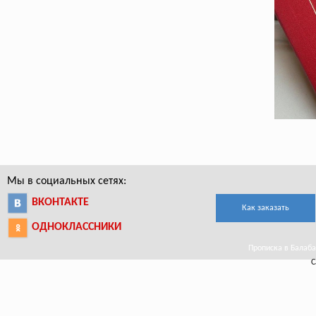
Мы в социальных сетях:
ВКОНТАКТЕ
Как заказать
ОДНОКЛАССНИКИ
Прописка в Балабан
С