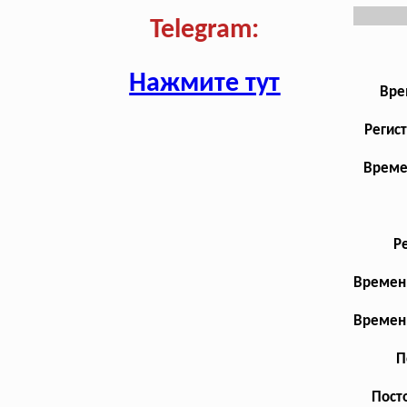
Telegram:
Нажмите тут
Вре
Регис
Време
Р
Временн
Временн
П
Посто