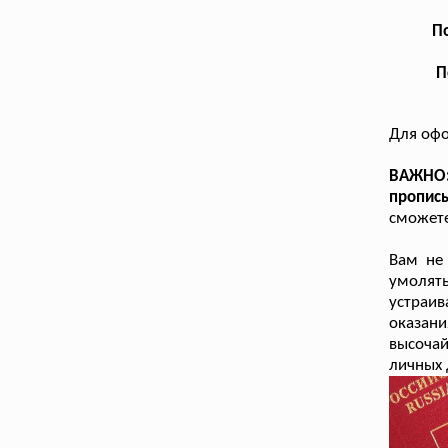
По
П
Для офо
ВАЖНО:
пропис
сможете
Вам не 
умолят
устраив
оказан
высочай
личных 